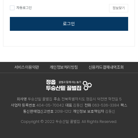
자동로그인
정보찾기
로그인
서비스이용약관
개인정보처리방침
신용카드결재내역조회
회사명
두승산밑 꿀벌집
주소
전북특별자치도 정읍시 덕천면 학전길 5
사업자 등록번호
404-05-70042
대표
김동신
전화
063-536-3384
팩스
통신판매업신고번호
2018-1212
개인정보 보호책임자
김동신
Copyright © 2022 두승산밑 꿀벌집. All Rights Reserved.