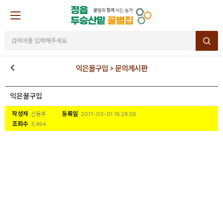
익은꿀구입 > 문의게시판
익은꿀구입
작성자
등록일
신동주
2017-03-01 16:28:36
조회수
3,494