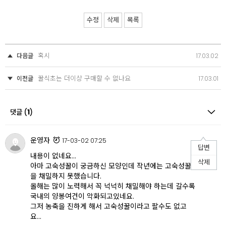
수정
삭제
목록
혹시
다음글
17.03.02
꿀식초는 더이상 구매할 수 없나요
이전글
17.03.01
댓글 (
1
)
운영자
17-03-02 07:25
답변
내용이 없네요...
삭제
아마 고숙성꿀이 궁금하신 모양인데 작년에는 고숙성꿀
을 채밀하지 못했습니다.
올해는 많이 노력해서 꼭 넉넉히 채밀해야 하는데 갈수록
국내의 양봉여건이 악화되고있네요.
그저 농축을 진하게 해서 고숙성꿀이라고 팔수도 없고
요...