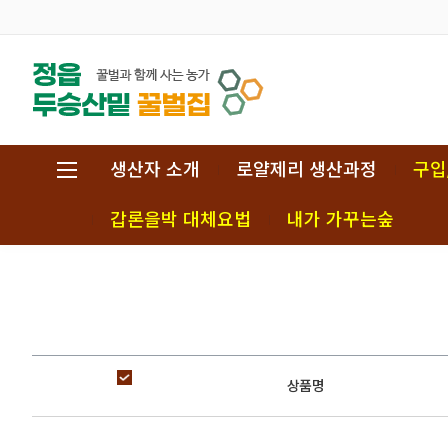
생산자 소개
로얄제리 생산과정
구입
갑론을박 대체요법
내가 가꾸는숲
상품명