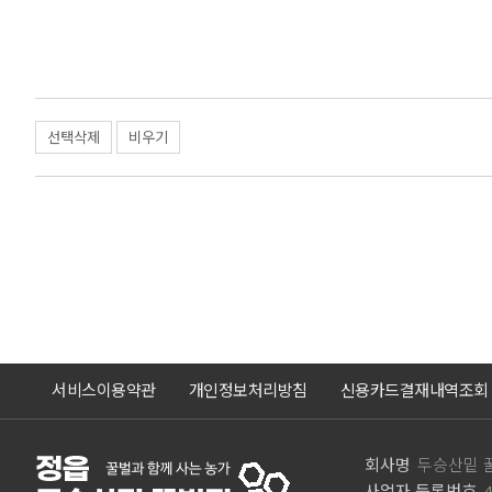
선택삭제
비우기
서비스이용약관
개인정보처리방침
신용카드결재내역조회
회사명
두승산밑 
사업자 등록번호
4