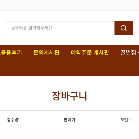
,음용후기
문의게시판
예약주문 게시판
꿀벌집 
장바구니
총수량
판매가
포인트