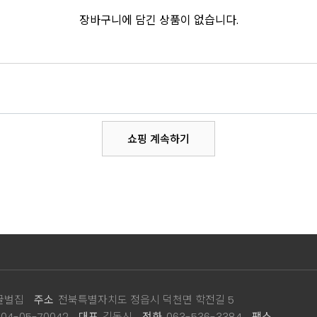
장바구니에 담긴 상품이 없습니다.
쇼핑 계속하기
꿀벌집
주소
전북특별자치도 정읍시 덕천면 학전길 5
04-05-70042
대표
김동신
전화
063-536-3384
팩스