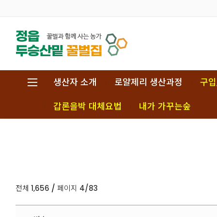
생산자 소개
로얄제리 생산과정
구입
갑론을박 대체요법
내가 가꾸는숲
/
전체
1,656
페이지
4/83