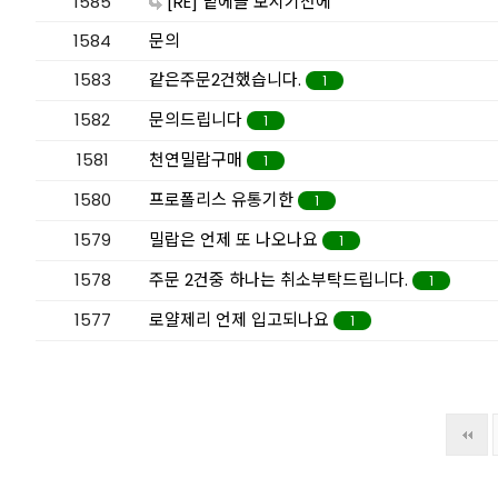
1585
[RE] 밑에글 보시기전에
1584
문의
1583
같은주문2건했습니다.
1
1582
문의드립니다
1
1581
천연밀랍구매
1
1580
프로폴리스 유통기한
1
1579
밀랍은 언제 또 나오나요
1
1578
주문 2건중 하나는 취소부탁드립니다.
1
1577
로얄제리 언제 입고되나요
1