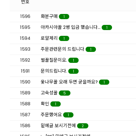
번호
1596
화분구매
1
1595
아카시아꿀 2병 입금 했습니다...
1
1594
로얄제리
1
1593
주문관련문의 드립니다
1
1592
벌꿀질문이요.
1
1591
문의드립니다.
1
1590
옻나무꿀 오래 두면 굳을까요?
1
1589
고숙성꿀
5
1588
확인
1
1587
주문했어요
1
1586
밑에글 보시기전에
2