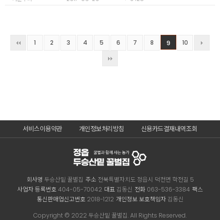
1
2
3
4
5
6
7
8
10
9
서비스이용약관
개인정보처리방침
신용카드결재내역조회
회사명
두승산밑 꿀벌집
주소
전북특별자치도 정읍시 덕천면 학전길 5
사업자 등록번호
404-05-70042
대표
김동신
전화
063-536-3384
팩스
통신판매업신고번호
2018-1212
개인정보 보호책임자
김동신
Copyright © 2022 두승산밑 꿀벌집. All Rights Reserved.