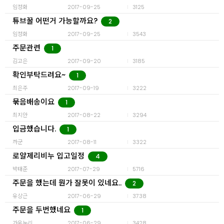
임정화
2017-09-25
3125
튜브꿀 어떤거 가능할까요?
2
임정화
2017-09-25
3543
주문관련
1
김고은
2017-09-20
3185
확인부탁드려요~
1
최은주
2017-09-19
3222
묶음배송이요
1
최지안
2017-08-22
3294
입금했습니다.
1
까군
2017-08-11
3322
로얄제리비누 입고일정
4
박태준
2017-07-29
5716
주문을 했는데 뭔가 잘못이 있네요..
2
유상근
2017-06-29
3738
주문을 두번했네요
1
가운누리
2017-06-29
3428