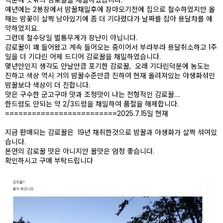
덕분에 뜻밖의 감로꿀을 채밀하였습니다.
예년에는 2봉장에서 밤꿀채밀후에 장마오기전에 집으로 철수하였지만 올
해는 밤꽃이 살짝 남아있기에 좀 더 기다렸다가 날짜를 잡아 용달차를 예
약하였지요.
그런데 철수당일 벌통무게가 장난이 아닙니다.
감로꿀이 꽤 들어왔고 계속 들어오는 중이어서 부랴부랴 용달취소하고 1주
일을 더 기다린 어제 드디어 감로꿀을 채밀하였습니다.
몇년만인지 생각도 안날만큼 포기한 감로꿀, 오래 기다린덕분에 농도는
진하고 색상 역시 거의 밤꿀수준만큼 진하여 현재 올려져있는 야생화섞인
밤꿀보다 색상이 더 진합니다.
맛은 구수한 군고구마 맛과 조청맛이 나는 전형적인 감로꿀....
한드럼도 안되는 약 2/3드럼을 채밀하여 품절을 해제합니다.
=========================2025.7.15일 현재
지금 판매되는 감로꿀은 19년 채취한것으로 밤꿀과 야생화가 살짝 섞여있
습니다.
본연의 감로꿀 맛은 아니지만 꿀맛은 엄청 좋습니다.
확인하시고 구매 부탁드립니다