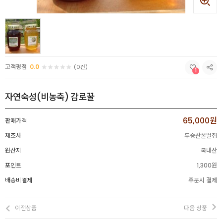
고객평점
0.0
(0건)
1
자연숙성(비농축) 감로꿀
65,000원
판매가격
제조사
두승산꿀벌집
원산지
국내산
포인트
1,300원
배송비결제
주문시 결제
이전상품
다음 상품