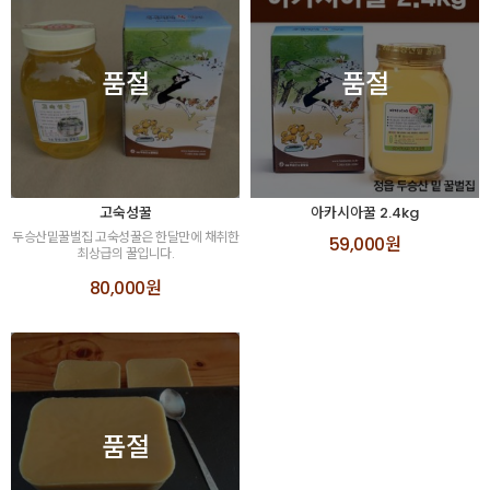
품절
품절
고숙성꿀
아카시아꿀 2.4kg
두승산밑꿀벌집 고숙성꿀은 한달만에 채취한
59,000원
최상급의 꿀입니다.
80,000원
품절