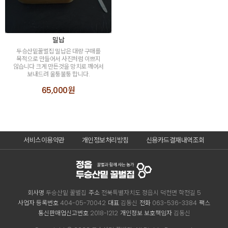
밀납
두승산밑꿀벌집 밀납은 대량 구매를
목적으로 만들어서 사진처럼 이쁘지
않습니다 크게 만든것을 망치로 깨어서
보내드려 울퉁불퉁 합니다.
65,000원
서비스이용약관
개인정보처리방침
신용카드결재내역조회
회사명
두승산밑 꿀벌집
주소
전북특별자치도 정읍시 덕천면 학전길 5
사업자 등록번호
404-05-70042
대표
김동신
전화
063-536-3384
팩스
통신판매업신고번호
2018-1212
개인정보 보호책임자
김동신