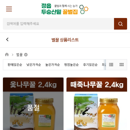
벌꿀 상품리스트
벌꿀
판매많은순
낮은가격순
높은가격순
평점높은순
후기많은순
최근등록순
벌꿀
로얄제리
화분(꽃가루)
프로폴리스
품절
비누