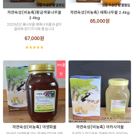
자연숙성(비농축)황금색옻나무꿀
자연숙성(비농축) 때죽나무꿀 2.4kg
2.4kg
65,000원
2025년산 옻나무꿀 때죽나무꿀과 같이
들어와 향기가 더욱 좋습니다.
67,000원
0%할
인
자연숙성(비농축) 야생화꿀
자연숙성(비농축) 아카시아꿀
26년산 야생화꿀 역시 자연숙성이며 아주
은은하고 향기로운 가벼운 향이 살아있는