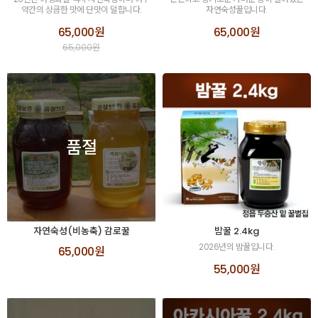
약간의 상큼한 맛에 단맛이 덜합니다.
자연숙성꿀입니다.
65,000원
65,000원
65,000원
품절
자연숙성(비농축) 감로꿀
밤꿀 2.4kg
2026년의 밤꿀입니다.
65,000원
55,000원